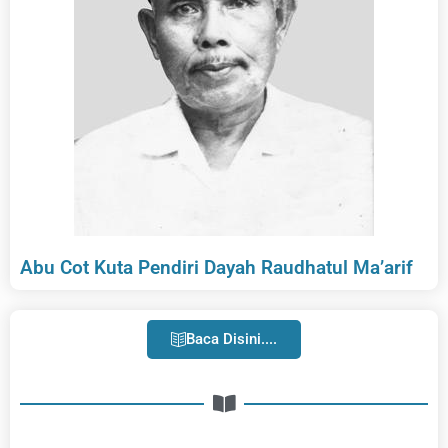
Abu Cot Kuta Pendiri Dayah Raudhatul Ma’arif
Baca Disini....