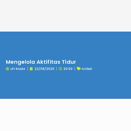
Lewati
ke
konten
Mengelola Aktifitas Tidur
LPI RAMA
22/09/2020
20:50
Artikel