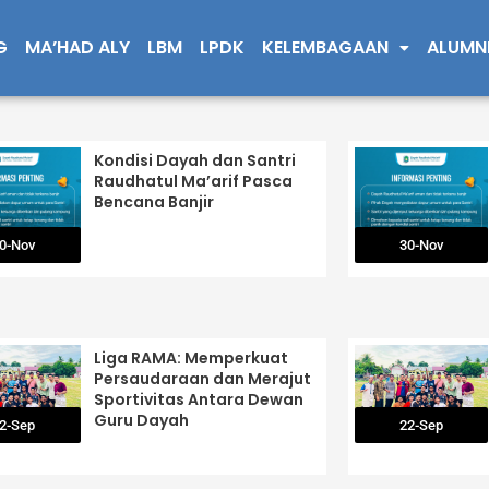
G
MA’HAD ALY
LBM
LPDK
KELEMBAGAAN
ALUMN
Page
Page
Page
Page
Page
Kondisi Dayah dan Santri
Raudhatul Ma’arif Pasca
Bencana Banjir
0-Nov
30-Nov
Liga RAMA: Memperkuat
Persaudaraan dan Merajut
Sportivitas Antara Dewan
Guru Dayah
2-Sep
22-Sep