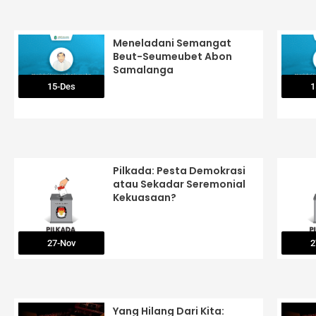
Meneladani Semangat
Beut-Seumeubet Abon
Samalanga
15-Des
1
Pilkada: Pesta Demokrasi
atau Sekadar Seremonial
Kekuasaan?
27-Nov
2
Yang Hilang Dari Kita: