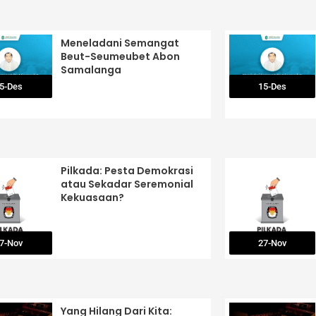
Meneladani Semangat
Beut-Seumeubet Abon
Samalanga
5-Des
15-Des
Pilkada: Pesta Demokrasi
atau Sekadar Seremonial
Kekuasaan?
7-Nov
27-Nov
Yang Hilang Dari Kita: