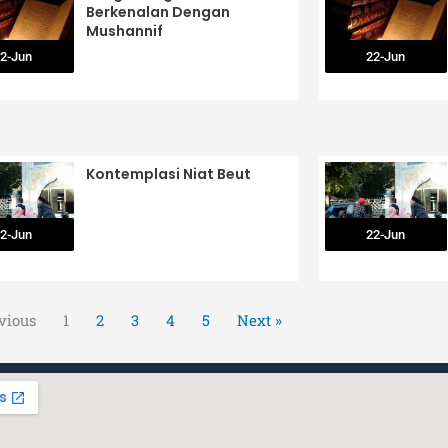
Berkenalan Dengan
Mushannif
2-Jun
22-Jun
Kontemplasi Niat Beut
2-Jun
22-Jun
vious
1
2
3
4
5
Next »