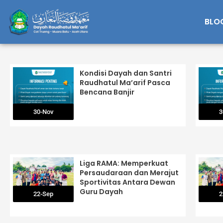
Lewati
ke
BLO
konten
Kondisi Dayah dan Santri
Raudhatul Ma’arif Pasca
Bencana Banjir
30-Nov
3
Liga RAMA: Memperkuat
Persaudaraan dan Merajut
Sportivitas Antara Dewan
Guru Dayah
22-Sep
2