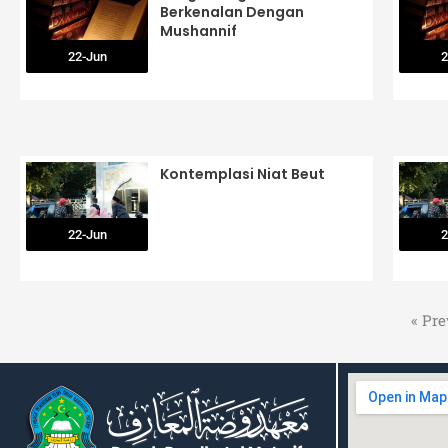
Berkenalan Dengan
Mushannif
22-Jun
2
Kontemplasi Niat Beut
22-Jun
2
« Pre