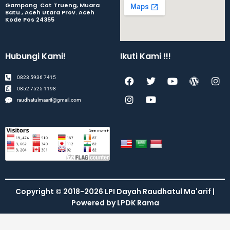
Gampong Cot Trueng, Muara
Batu , Aceh Utara Prov. Aceh
Kode Pos 24355
Hubungi Kami!
Ikuti Kami !!!
F
I
T
Y
Y
W
I
0823 5936 7415
a
n
w
o
o
o
n
0852 7525 1198
c
s
i
u
u
r
s
raudhatulmaarif@gmail.com
e
t
t
t
t
d
t
b
a
t
u
u
p
a
o
g
e
b
b
r
g
o
r
r
e
e
e
r
k
a
s
a
m
s
m
Copyright © 2018-2026 LPI Dayah Raudhatul Ma'arif |
Powered by LPDK Rama