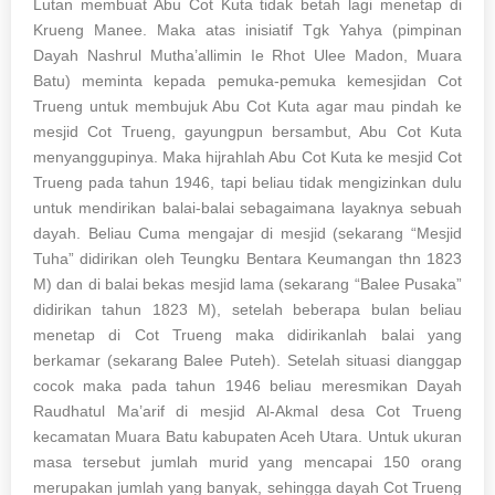
Lutan membuat Abu Cot Kuta tidak betah lagi menetap di
Krueng Manee. Maka atas inisiatif Tgk Yahya (pimpinan
Dayah Nashrul Mutha’allimin Ie Rhot Ulee Madon, Muara
Batu) meminta kepada pemuka-pemuka kemesjidan Cot
Trueng untuk membujuk Abu Cot Kuta agar mau pindah ke
mesjid Cot Trueng, gayungpun bersambut, Abu Cot Kuta
menyanggupinya. Maka hijrahlah Abu Cot Kuta ke mesjid Cot
Trueng pada tahun 1946, tapi beliau tidak mengizinkan dulu
untuk mendirikan balai-balai sebagaimana layaknya sebuah
dayah. Beliau Cuma mengajar di mesjid (sekarang “Mesjid
Tuha” didirikan oleh Teungku Bentara Keumangan thn 1823
M) dan di balai bekas mesjid lama (sekarang “Balee Pusaka”
didirikan tahun 1823 M), setelah beberapa bulan beliau
menetap di Cot Trueng maka didirikanlah balai yang
berkamar (sekarang Balee Puteh). Setelah situasi dianggap
cocok maka pada tahun 1946 beliau meresmikan Dayah
Raudhatul Ma’arif di mesjid Al-Akmal desa Cot Trueng
kecamatan Muara Batu kabupaten Aceh Utara. Untuk ukuran
masa tersebut jumlah murid yang mencapai 150 orang
merupakan jumlah yang banyak, sehingga dayah Cot Trueng