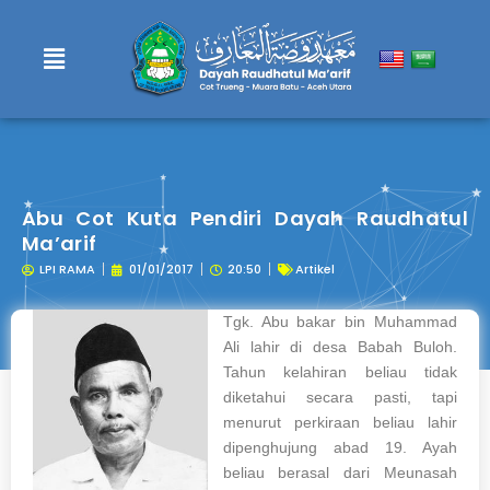
Lewati
ke
konten
Abu Cot Kuta Pendiri Dayah Raudhatul
Ma’arif
LPI RAMA
01/01/2017
20:50
Artikel
Tgk. Abu bakar bin Muhammad
Ali lahir di desa Babah Buloh.
Tahun kelahiran beliau tidak
diketahui secara pasti, tapi
menurut perkiraan beliau lahir
dipenghujung abad 19. Ayah
beliau berasal dari Meunasah