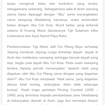
tanpa mengenal kelas dan kurikulum yang teratur
sebagaimana sekarang. Sebagaimana adat di Aceh seorang
ulama biasa dipanggil dengan “Abu” serta merangkaikan
nama kampung dibelakang namanya, maka terkenallah
beliau dengan Abu Cot Kuta. Murid beliau yang terkenal
selama di Krueng Mane diantaranya Tgk Sulaiman (Abu
Lhoksukon) dan Kiyai Hamid Paya Rabo.
Pemberontakan Tgk Abdul Jalil Cot Plieng Bayu terhadap
Jepang membuat Jepang curiga terhadap dayah- dayah di
Aceh dan melakukan sweeping sehingga banyak dayah yang
sepi, begitu pula dayah Abu Cot Kuta. Pada suatu sweeping
tentara Jepang pernah menanyakan “apakah kitab yang
diajarkan oleh Abu Cot Plieng sama dengan yang diajarkan
disini?” Abu Cot Kuta menjawab “tidak sama, yang diajarkan
disana kitab kuning, sedangkan disini tidak seberapa
kuning”. Kisah tragis peristiwa Perang Cumbok (1945 –
1946) yang berimbas kepada pembantaian para Uleebalang
di kebanyakan daerah di Aceh, juga ikut menimpa Ampon