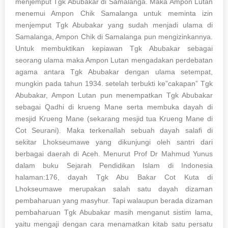
menjemput Tgk Abubakar di Samalanga. Maka Ampon Lutan
menemui Ampon Chik Samalanga untuk meminta izin
menjemput Tgk Abubakar yang sudah menjadi ulama di
Samalanga, Ampon Chik di Samalanga pun mengizinkannya.
Untuk membuktikan kepiawan Tgk Abubakar sebagai
seorang ulama maka Ampon Lutan mengadakan perdebatan
agama antara Tgk Abubakar dengan ulama setempat,
mungkin pada tahun 1934. setelah terbukti ke”cakapan” Tgk
Abubakar, Ampon Lutan pun menempatkan Tgk Abubakar
sebagai Qadhi di krueng Mane serta membuka dayah di
mesjid Krueng Mane (sekarang mesjid tua Krueng Mane di
Cot Seurani). Maka terkenallah sebuah dayah salafi di
sekitar Lhokseumawe yang dikunjungi oleh santri dari
berbagai daerah di Aceh. Menurut Prof Dr Mahmud Yunus
dalam buku Sejarah Pendidikan Islam di Indonesia
halaman:176, dayah Tgk Abu Bakar Cot Kuta di
Lhokseumawe merupakan salah satu dayah dizaman
pembaharuan yang masyhur. Tapi walaupun berada dizaman
pembaharuan Tgk Abubakar masih menganut sistim lama,
yaitu mengaji dengan cara menamatkan kitab satu persatu