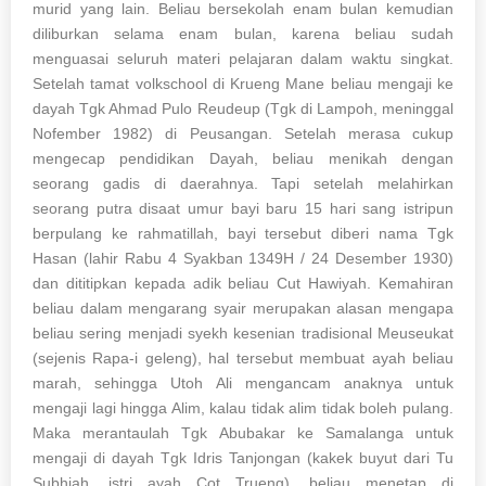
murid yang lain. Beliau bersekolah enam bulan kemudian
diliburkan selama enam bulan, karena beliau sudah
menguasai seluruh materi pelajaran dalam waktu singkat.
Setelah tamat volkschool di Krueng Mane beliau mengaji ke
dayah Tgk Ahmad Pulo Reudeup (Tgk di Lampoh, meninggal
Nofember 1982) di Peusangan. Setelah merasa cukup
mengecap pendidikan Dayah, beliau menikah dengan
seorang gadis di daerahnya. Tapi setelah melahirkan
seorang putra disaat umur bayi baru 15 hari sang istripun
berpulang ke rahmatillah, bayi tersebut diberi nama Tgk
Hasan (lahir Rabu 4 Syakban 1349H / 24 Desember 1930)
dan dititipkan kepada adik beliau Cut Hawiyah. Kemahiran
beliau dalam mengarang syair merupakan alasan mengapa
beliau sering menjadi syekh kesenian tradisional Meuseukat
(sejenis Rapa-i geleng), hal tersebut membuat ayah beliau
marah, sehingga Utoh Ali mengancam anaknya untuk
mengaji lagi hingga Alim, kalau tidak alim tidak boleh pulang.
Maka merantaulah Tgk Abubakar ke Samalanga untuk
mengaji di dayah Tgk Idris Tanjongan (kakek buyut dari Tu
Subhiah, istri ayah Cot Trueng), beliau menetap di