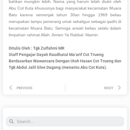
bahkan mungkin lebih. Nama yang harum telah diukir oleh
Abu Cot Kuta khususnya bagi masyarakat kecamatan Muara
Batu karena semenjak tahun 30an hingga 1969 beliau
merupakan lampu penerang umat sekaligus sebagai qadhi di
kecamatan Muara Batu. Semoga arwah beliau selalu dalam
limpahan rahmat Allah. Amien Ya Rabbal ‘Alamin.
Ditulis Oleh : Tgk Zulfahmi MR
Staff Pengajar Dayah Raudhatul Ma’arif Cot Trueng
Berdasarkan Wawancara Dengan Utoh Hasan Cot Trueng dan
Tgk Abdul Jalil Glee Dagang (menantu Abu Cot Kuta).
Prev
Ne
PREVIOUS
NEXT
Search