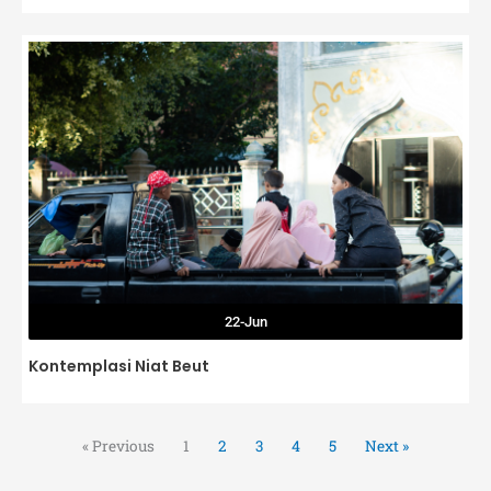
22-Jun
Kontemplasi Niat Beut
« Previous
1
2
3
4
5
Next »