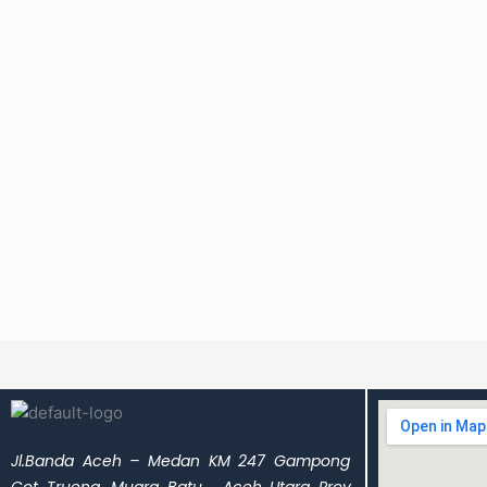
Jl.Banda Aceh – Medan KM 247 Gampong