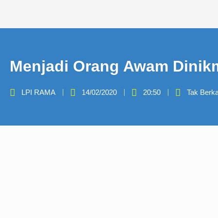
Lewati
ke
konten
Menjadi Orang Awam Dinikm
LPI RAMA
14/02/2020
20:50
Tak Berka