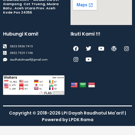
Gampong Cot Trueng, Muara
Batu , Aceh Utara Prov. Aceh
Kode Pos 24355
Hubungi Kami!
Ikuti Kami !!!
F
I
T
Y
Y
W
I
0823 5936 7415
a
n
w
o
o
o
n
0852 7525 1198
c
s
i
u
u
r
s
raudhatulmaarif@gmail.com
e
t
t
t
t
d
t
b
a
t
u
u
p
a
o
g
e
b
b
r
g
o
r
r
e
e
e
r
k
a
s
a
m
s
m
Copyright © 2018-2026 LPI Dayah Raudhatul Ma'arif |
Powered by LPDK Rama