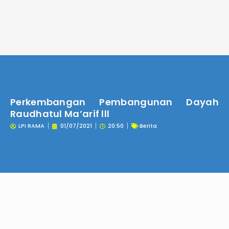
Lewati
ke
konten
Perkembangan Pembangunan Dayah
Raudhatul Ma’arif lll
LPI RAMA
01/07/2021
20:50
Berita