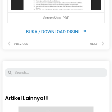
ScreenShot PDF
BUKA / DOWNLOAD DISINI…!!!
Prev
Ne
PREVIOUS
NEXT
Search
Artikel Lainnya!!!