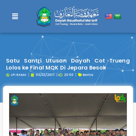
Lewati
ke
konten
Satu Santri Utusan Dayah Cot Trueng
Lolos ke Final MQK Di Jepara Besok
LPI RAMA
03/12/2017
20:50
Berita