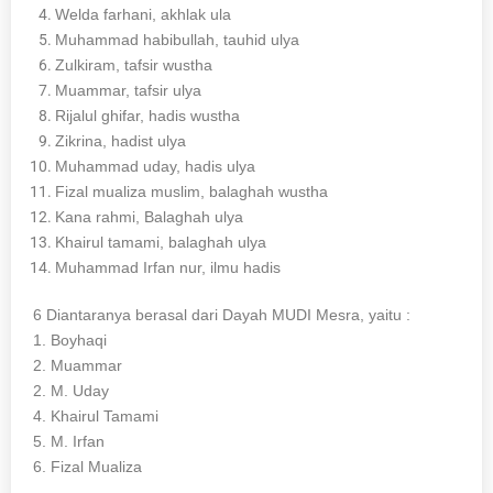
Welda farhani, akhlak ula
Muhammad habibullah, tauhid ulya
Zulkiram, tafsir wustha
Muammar, tafsir ulya
Rijalul ghifar, hadis wustha
Zikrina, hadist ulya
Muhammad uday, hadis ulya
Fizal mualiza muslim, balaghah wustha
Kana rahmi, Balaghah ulya
Khairul tamami, balaghah ulya
Muhammad Irfan nur, ilmu hadis
6 Diantaranya berasal dari Dayah MUDI Mesra, yaitu :
1. Boyhaqi
2. Muammar
2. M. Uday
4. Khairul Tamami
5. M. Irfan
6. Fizal Mualiza