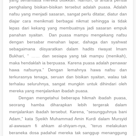
yang senantiasa mereka bisikkan. Namun, di antara perisai
penghalang bisikan-bisikan tersebut adalah puasa. Adalah
nafsu yang menjadi sasaran, sangat perlu ditatar, diatur dan
diajar cara menikmati berbagai nikmat sehingga ia tidak
lepas dari kekang yang membuatnya jadi sasaran empuk
panahan syaitan. Dan puasa mampu mengekang nafsu
dengan bersabar menahan lapar, dahaga dan syahwat
sebagaimana diisyaratkan dalam hadits riwayat Imam
Bukhari, “ …… dan sesiapa yang tak mampu (menikah),
maka hendaklah ia berpuasa. Karena puasa adalah penawar
hawa nafsunya.” Dengan lemahnya hawa nafsu dan
terkurasnya tenaga, seruan dan bisikan syaitan, walau tak
terhalau seluruhnya, sangat mungkin untuk dihindari oleh
mereka yang menjalankan ibadah puasa.
Dengan mengetahui beberapa hikmah ibadah puasa,
seorang hamba diharapkan lebih tergerak dalam
menjalankan ibadah tersebut. Karena, “sesungguhnya bani
Adam,” kata Syeikh Muhammad Amin Kurdi dalam Mursyid
al-awwaam fi ahkam al-shiyam-nya, “terus melakukan
beraneka dosa padahal mereka tak sanggup menanggung