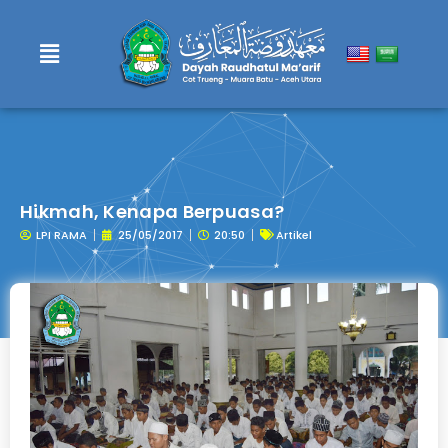
Lewati
ke
konten
Hikmah, Kenapa Berpuasa?
LPI RAMA
25/05/2017
20:50
Artikel