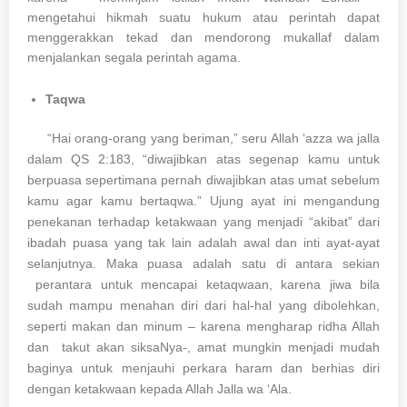
mengetahui hikmah suatu hukum atau perintah dapat
menggerakkan tekad dan mendorong mukallaf dalam
menjalankan segala perintah agama.
Taqwa
“Hai orang-orang yang beriman,” seru Allah ‘azza wa jalla
dalam QS 2:183, “diwajibkan atas segenap kamu untuk
berpuasa sepertimana pernah diwajibkan atas umat sebelum
kamu agar kamu bertaqwa.” Ujung ayat ini mengandung
penekanan terhadap ketakwaan yang menjadi “akibat” dari
ibadah puasa yang tak lain adalah awal dan inti ayat-ayat
selanjutnya. Maka puasa adalah satu di antara sekian
perantara untuk mencapai ketaqwaan, karena jiwa bila
sudah mampu menahan diri dari hal-hal yang dibolehkan,
seperti makan dan minum – karena mengharap ridha Allah
dan takut akan siksaNya-, amat mungkin menjadi mudah
baginya untuk menjauhi perkara haram dan berhias diri
dengan ketakwaan kepada Allah Jalla wa ‘Ala.