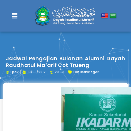
Lewati
ke
konten
Jadwal Pengajian Bulanan Alumni Dayah
Raudhatul Ma’arif Cot Trueng
Lpdk
13/03/2017
20:50
Tak Berkategori