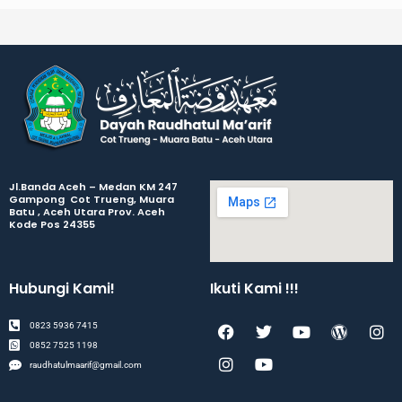
Jl.Banda Aceh – Medan KM 247
Gampong Cot Trueng, Muara
Batu , Aceh Utara Prov. Aceh
Kode Pos 24355
Hubungi Kami!
Ikuti Kami !!!
F
I
T
Y
Y
W
I
0823 5936 7415
a
n
w
o
o
o
n
0852 7525 1198
c
s
i
u
u
r
s
raudhatulmaarif@gmail.com
e
t
t
t
t
d
t
b
a
t
u
u
p
a