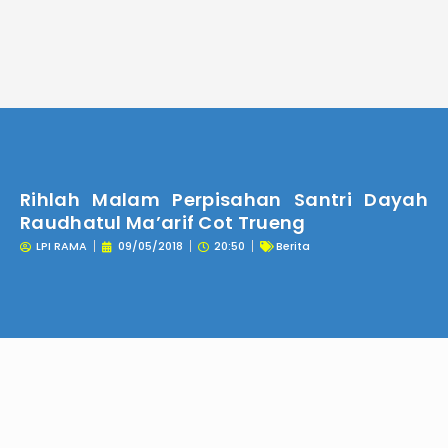
Lewati
ke
konten
Rihlah Malam Perpisahan Santri Dayah
Raudhatul Ma’arif Cot Trueng
LPI RAMA
09/05/2018
20:50
Berita