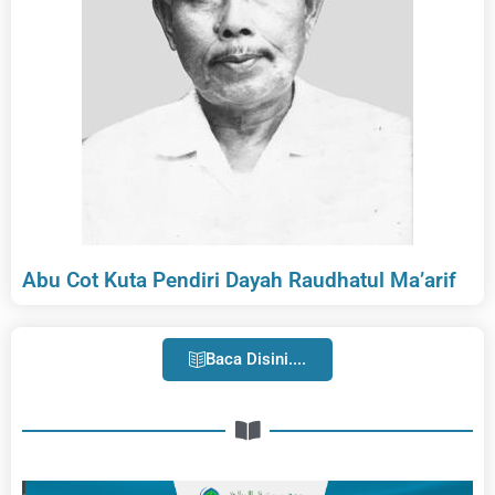
Abu Cot Kuta Pendiri Dayah Raudhatul Ma’arif
Baca Disini....